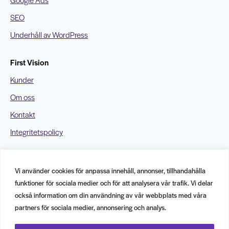
SEO
Underhåll av WordPress
First Vision
Kunder
Om oss
Kontakt
Integritetspolicy
Kontakt
Vi använder cookies för anpassa innehåll, annonser, tillhandahålla
info@firstvision.se
funktioner för sociala medier och för att analysera vår trafik. Vi delar
010 – 585 4008
också information om din användning av vår webbplats med våra
556963-4099
partners för sociala medier, annonsering och analys.
KUNGSGATAN 6
211 49 Malmö