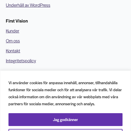
Underhåll av WordPress
First Vision
Kunder
Om oss
Kontakt
Integritetspolicy
Kontakt
Vi använder cookies för anpassa innehåll, annonser, tillhandahålla
info@firstvision.se
funktioner för sociala medier och för att analysera vår trafik. Vi delar
010 – 585 4008
också information om din användning av vår webbplats med våra
556963-4099
partners för sociala medier, annonsering och analys.
KUNGSGATAN 6
211 49 Malmö
Jag godkänner