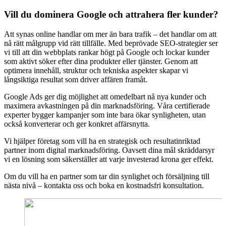
Vill du dominera Google och attrahera fler kunder?
Att synas online handlar om mer än bara trafik – det handlar om att
nå rätt målgrupp vid rätt tillfälle. Med beprövade SEO-strategier ser
vi till att din webbplats rankar högt på Google och lockar kunder
som aktivt söker efter dina produkter eller tjänster. Genom att
optimera innehåll, struktur och tekniska aspekter skapar vi
långsiktiga resultat som driver affären framåt.
Google Ads ger dig möjlighet att omedelbart nå nya kunder och
maximera avkastningen på din marknadsföring. Våra certifierade
experter bygger kampanjer som inte bara ökar synligheten, utan
också konverterar och ger konkret affärsnytta.
Vi hjälper företag som vill ha en strategisk och resultatinriktad
partner inom digital marknadsföring. Oavsett dina mål skräddarsyr
vi en lösning som säkerställer att varje investerad krona ger effekt.
Om du vill ha en partner som tar din synlighet och försäljning till
nästa nivå – kontakta oss och boka en kostnadsfri konsultation.