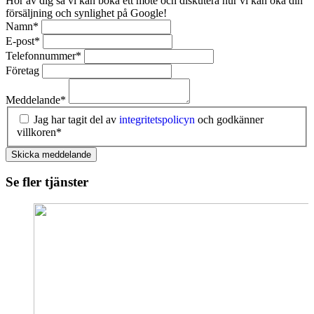
Hör av dig så vi kan boka ett möte och diskutera hur vi kan öka din
försäljning och synlighet på Google!
Namn
*
E-post
*
Telefonnummer
*
Företag
Meddelande
*
Jag har tagit del av
integritetspolicyn
och godkänner
villkoren*
Skicka meddelande
Se fler tjänster