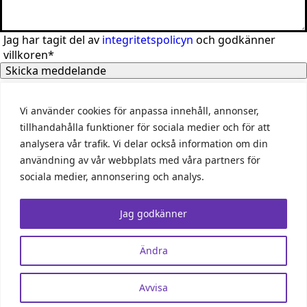
Jag har tagit del av
integritetspolicyn
och godkänner
villkoren*
Skicka meddelande
Vi använder cookies för anpassa innehåll, annonser,
tillhandahålla funktioner för sociala medier och för att
analysera vår trafik. Vi delar också information om din
Tjänster
användning av vår webbplats med våra partners för
Digital Marknadsföring
Google Ads
SEO
Underhåll av
sociala medier, annonsering och analys.
WordPress
First Vision
Jag godkänner
Kunder
Om oss
Kontakt
Integritetspolicy
Kontakt
info@firstvision.se
010 – 585 4008
Ändra
556963-4099
KUNGSGATAN 6
Avvisa
211 49 Malmö
© Alla rättigheter reserverade | First Vision