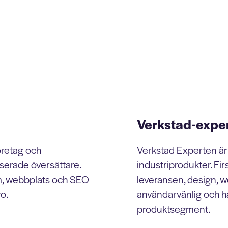
Verkstad-expe
öretag och
Verkstad Experten är
serade översättare.
industriprodukter. Fir
orm, webbplats och SEO
leveransen, design, w
ro.
användarvänlig och hå
produktsegment.