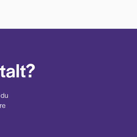
talt?
 du
re