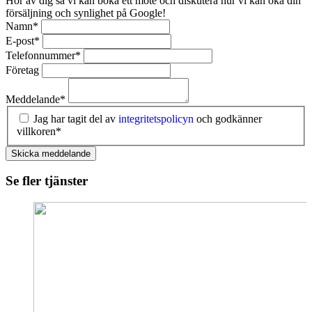
Hör av dig så vi kan boka ett möte och diskutera hur vi kan öka din
försäljning och synlighet på Google!
Namn
*
E-post
*
Telefonnummer
*
Företag
Meddelande
*
Jag har tagit del av
integritetspolicyn
och godkänner
villkoren*
Skicka meddelande
Se fler tjänster