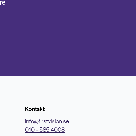
re
Kontakt
info@firstvision.se
010 – 585 4008