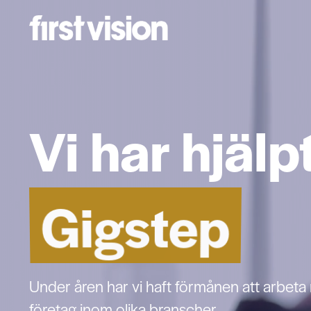
Vi har hjälp
Gigstep
Gedea Bio
Fönsterfab
Axido
Bege
Budakuten
Champion
Dillon
Rockad
Funnys Äve
Intra
Alphaklini
Auma
Under åren har vi haft förmånen att arbeta
företag inom olika branscher.