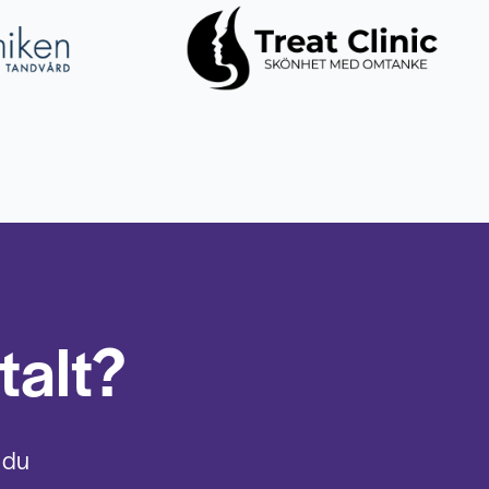
talt?
 du