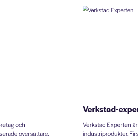
Verkstad-expe
öretag och
Verkstad Experten är
serade översättare.
industriprodukter. Fir