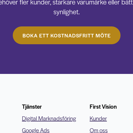
ehöver fler kunder, starkare varumärke eller bätt
synlighet.
BOKA ETT KOSTNADSFRITT MÖTE
Tjänster
First Vision
Digital Marknadsföring
Kunder
Google Ads
Om oss