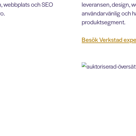
orm, webbplats och SEO
leveransen, design, w
ro.
användarvänlig och hå
produktsegment.
Besök Verkstad exp