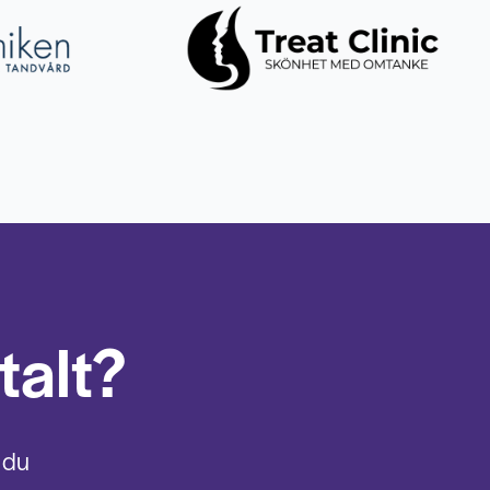
talt?
 du