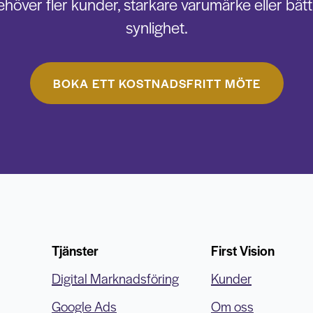
ehöver fler kunder, starkare varumärke eller bätt
synlighet.
BOKA ETT KOSTNADSFRITT MÖTE
Tjänster
First Vision
Digital Marknadsföring
Kunder
Google Ads
Om oss