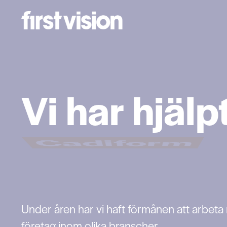
Vi har hjälp
Cadiform
Gigstep
Gedea Bio
Fönsterfab
Axido
Bege
Budakuten
Champion
Dillon
Rockad
Funnys Äve
Intra
Alphaklini
Auma
Under åren har vi haft förmånen att arbeta
företag inom olika branscher.