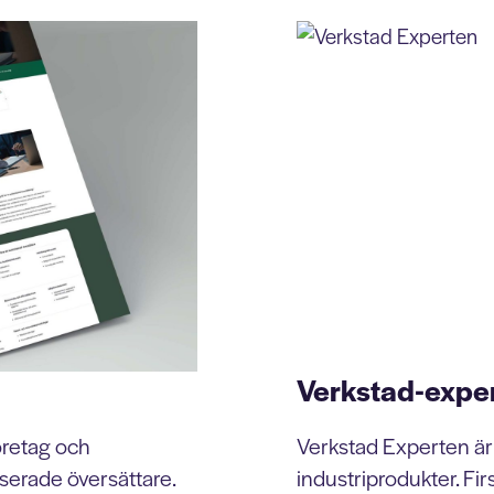
Verkstad-expe
öretag och
Verkstad Experten är
serade översättare.
industriprodukter. Fir