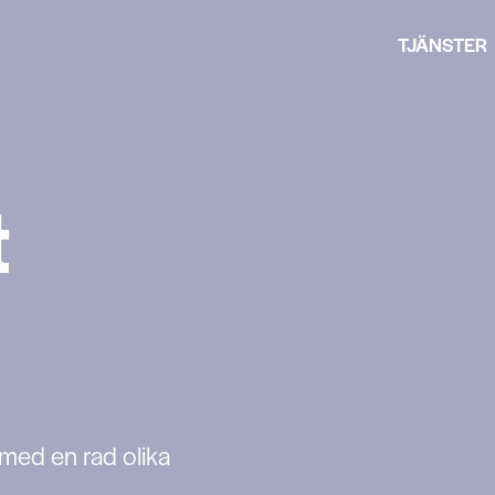
TJÄNSTER
t
tech
riken
ntyr
ken
 med en rad olika