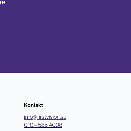
re
Kontakt
info@firstvision.se
010 – 585 4008