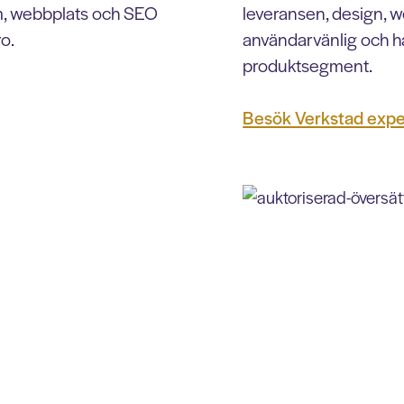
orm, webbplats och SEO
leveransen, design, w
ro.
användarvänlig och hå
produktsegment.
Besök Verkstad exp